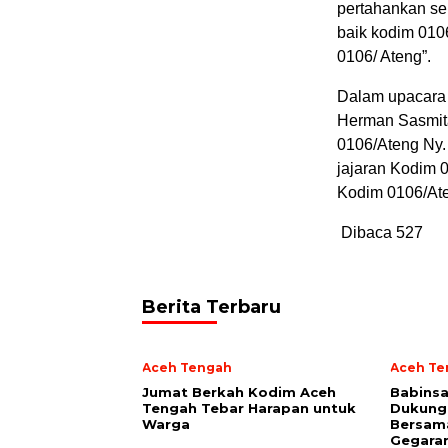
pertahankan ser
baik kodim 010
0106/ Ateng”.
Dalam upacara 
Herman Sasmita
0106/Ateng Ny.
jajaran Kodim 
Kodim 0106/At
Dibaca
527
Berita Terbaru
Aceh Tengah
Aceh Te
Jumat Berkah Kodim Aceh
‎Babins
Tengah Tebar Harapan untuk
Dukung
Warga
Bersam
Gegara