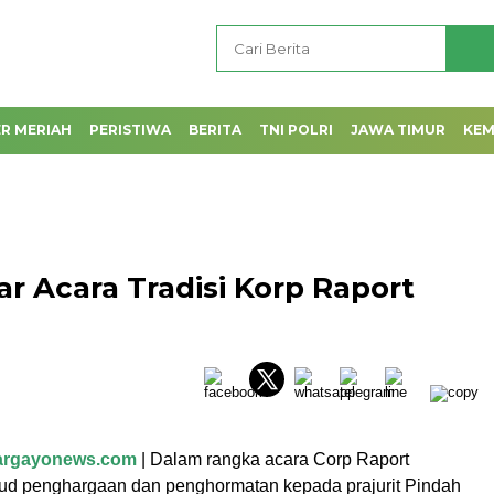
R MERIAH
PERISTIWA
BERITA
TNI POLRI
JAWA TIMUR
KE
r Acara Tradisi Korp Raport
largayonews.com
| Dalam rangka acara Corp Raport
d penghargaan dan penghormatan kepada prajurit Pindah