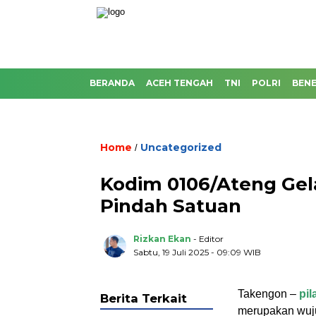
BERANDA
ACEH TENGAH
TNI
POLRI
BENE
Home
Uncategorized
/
Kodim 0106/Ateng Gela
Pindah Satuan
Rizkan Ekan
- Editor
Sabtu, 19 Juli 2025 - 09:09 WIB
Takengon –
pi
Berita Terkait
merupakan wuju