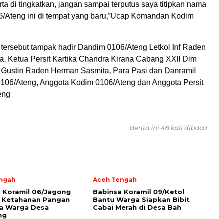
ta di tingkatkan, jangan sampai terputus saya titipkan nama
6/Ateng ini di tempat yang baru,”Ucap Komandan Kodim
tersebut tampak hadir Dandim 0106/Ateng Letkol Inf Raden
, Ketua Persit Kartika Chandra Kirana Cabang XXII Dim
 Gustin Raden Herman Sasmita, Para Pasi dan Danramil
0106/Ateng, Anggota Kodim 0106/Ateng dan Anggota Persit
eng
Berita ini 48 kali dibaca
ngah
Aceh Tengah
a Koramil 06/Jagong
‎Babinsa Koramil 09/Ketol
 Ketahanan Pangan
Bantu Warga Siapkan Bibit
a Warga Desa
Cabai Merah di Desa Bah
ng