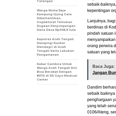
Talangan
sebaik-baiknya
kepentingan org
‎Warga Minta Reje
Kampung Ujung Gele
Diberhentikan,
Lanjutnya, bagi
Inspektorat Temukan
Dugaan Penyimpangan
berdinas di Ko
Dana Desa Rp308,9 Juta
pindah satuan 
Kapolres Aceh Tengah
menyampaikan t
Dampingi Kunker
orang perwira 
Mendagri di Aceh
Tengah Serta Lakukan
satuan yang tel
Pengamanan
Kabar Gembira Untuk
Baca Juga:
Warga Aceh Tengah Kini
Bisa Berobat Dengan
Jangan Bung
BPJS di RS Gayo Medical
Center
Dandim berhara
sebaik baiknya
penghargaan ya
yang telah sen
0106/Ateng, sert