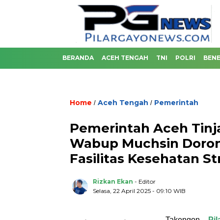
BERANDA
ACEH TENGAH
TNI
POLRI
BENE
Home
Aceh Tengah
Pemerintah
/
/
Pemerintah Aceh Tinj
Wabup Muchsin Doron
Fasilitas Kesehatan St
Rizkan Ekan
- Editor
Selasa, 22 April 2025 - 09:10 WIB
Takengon –
Pi