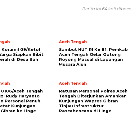
Berita ini 64 kali dibaca
ngah
Aceh Tengah
a Koramil 09/Ketol
Sambut HUT RI Ke 81, Pemkab
arga Siapkan Bibit
Aceh Tengah Gelar Gotong
erah di Desa Bah
Royong Massal di Lapangan
Musara Alun
ngah
Aceh Tengah
 0106/Aceh Tengah
Ratusan Personel Polres Aceh
Czi Rudy Haryanto
Tengah Diterjunkan Amankan
n Personel Penuh,
Kunjungan Wapres Gibran
etat Kunjungan
Tinjau Infrastruktur
Gibran ke Linge
Pascabencana di Linge