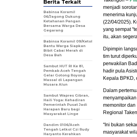
Berita Terkait
menjadi sorota
‎Babinsa Koramil
menerima kunju
06/Jagong Dukung
Ketahanan Pangan
(22/04/2025). K
Bersama Warga Desa
yang sempat “t
Gegarang
itu, akan sege
‎Babinsa Koramil 09/Ketol
Bantu Warga Siapkan
Dipimpin lang
Bibit Cabai Merah di
Desa Bah
tim turut diper
perwakilan Bad
Sambut HUT RI Ke 81,
hadir pula Asis
Pemkab Aceh Tengah
Gelar Gotong Royong
Kepala BPKD, 
Massal di Lapangan
Musara Alun
Dalam pertemua
‎Sambut Wapres Gibran,
menyampaikan a
Haili Yoga: Kehadiran
Pemerintah Pusat Jadi
memonitor dan m
Harapan Baru bagi
Regional Taken
Masyarakat Linge
“Ini bukan sek
Dandim 0106/Aceh
Tengah Letkol Czi Rudy
masyarakat wil
Haryanto Kerahkan