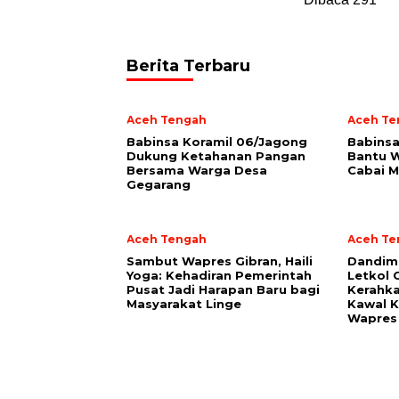
Berita Terbaru
Aceh Tengah
Aceh Te
‎Babinsa Koramil 06/Jagong
‎Babins
Dukung Ketahanan Pangan
Bantu W
Bersama Warga Desa
Cabai M
Gegarang
Aceh Tengah
Aceh Te
‎Sambut Wapres Gibran, Haili
Dandim
Yoga: Kehadiran Pemerintah
Letkol 
Pusat Jadi Harapan Baru bagi
Kerahka
Masyarakat Linge
Kawal K
Wapres 