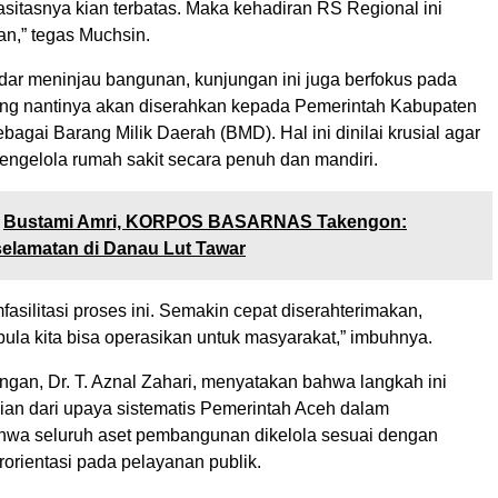
sitasnya kian terbatas. Maka kehadiran RS Regional ini
an,” tegas Muchsin.
adar meninjau bangunan, kunjungan ini juga berfokus pada
yang nantinya akan diserahkan kepada Pemerintah Kabupaten
agai Barang Milik Daerah (BMD). Hal ini dinilai krusial agar
ngelola rumah sakit secara penuh dan mandiri.
Bustami Amri, KORPOS BASARNAS Takengon:
elamatan di Danau Lut Tawar
asilitasi proses ini. Semakin cepat diserahterimakan,
ula kita bisa operasikan untuk masyarakat,” imbuhnya.
ngan, Dr. T. Aznal Zahari, menyatakan bahwa langkah ini
an dari upaya sistematis Pemerintah Aceh dalam
wa seluruh aset pembangunan dikelola sesuai dengan
rorientasi pada pelayanan publik.