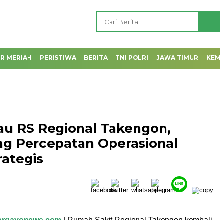
R MERIAH
PERISTIWA
BERITA
TNI POLRI
JAWA TIMUR
KE
au RS Regional Takengon,
g Percepatan Operasional
rategis
largayonews.com
| Rumah Sakit Regional Takengon kembali