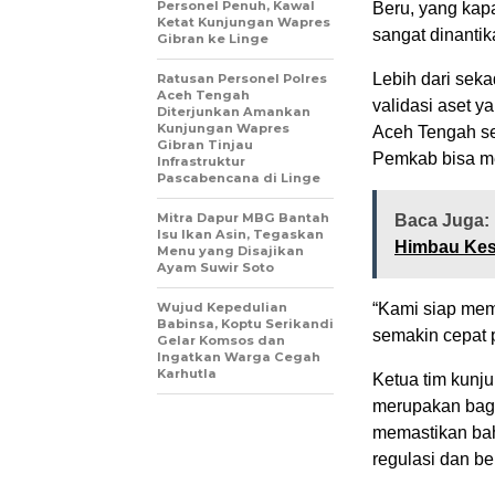
Personel Penuh, Kawal
Beru, yang kapa
Ketat Kunjungan Wapres
sangat dinantik
Gibran ke Linge
Lebih dari sek
Ratusan Personel Polres
Aceh Tengah
validasi aset 
Diterjunkan Amankan
Kunjungan Wapres
Aceh Tengah seb
Gibran Tinjau
Pemkab bisa me
Infrastruktur
Pascabencana di Linge
‎Mitra Dapur MBG Bantah
Baca Juga:
Isu Ikan Asin, Tegaskan
Himbau Kes
Menu yang Disajikan
Ayam Suwir Soto
‎Wujud Kepedulian
“Kami siap memf
Babinsa, Koptu Serikandi
semakin cepat p
Gelar Komsos dan
Ingatkan Warga Cegah
Karhutla ‎
Ketua tim kunju
merupakan bagi
memastikan bah
regulasi dan be