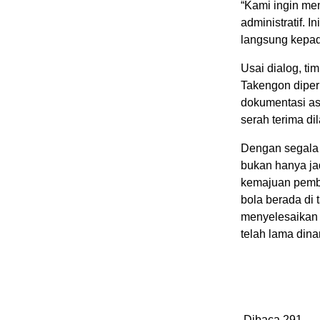
“Kami ingin mem
administratif. 
langsung kepad
Usai dialog, ti
Takengon diper
dokumentasi ase
serah terima di
Dengan segala 
bukan hanya ja
kemajuan pemban
bola berada di
menyelesaikan 
telah lama dinan
Dibaca
291