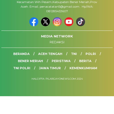
Kecamatan Wih Pesam,Kabupaten Bener Meriah,Prov
Aceh. Email. penacatatan5@gmail.com . Hp/WA:
081285453607
MEDIA NETWORK
REDAKSI
BERANDA
ACEH TENGAH
TNI
POLRI
BENER MERIAH
PERISTIWA
BERITA
TNI POLRI
JAWA TIMUR
KEMENKUMHAM
HALCIPTA: PILARGAYONEWS.COM 2024