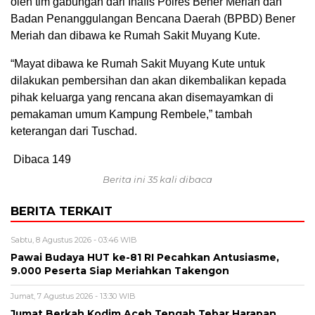
oleh tim gabungan dari Inafis Polres Bener Meriah dan
Badan Penanggulangan Bencana Daerah (BPBD) Bener
Meriah dan dibawa ke Rumah Sakit Muyang Kute.
“Mayat dibawa ke Rumah Sakit Muyang Kute untuk
dilakukan pembersihan dan akan dikembalikan kepada
pihak keluarga yang rencana akan disemayamkan di
pemakaman umum Kampung Rembele,” tambah
keterangan dari Tuschad.
Dibaca
149
Berita ini 35 kali dibaca
BERITA TERKAIT
Sabtu, 8 Agustus 2026 - 03:46 WIB
Pawai Budaya HUT ke-81 RI Pecahkan Antusiasme,
9.000 Peserta Siap Meriahkan Takengon
Jumat, 7 Agustus 2026 - 13:30 WIB
Jumat Berkah Kodim Aceh Tengah Tebar Harapan