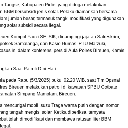
n Tangse, Kabupaten Pidie, yang diduga melakukan
 BBM bersubsidi jenis solar. Pelaku diamankan bersama
lam jumlah besar, termasuk tangki modifikasi yang digunakan
 solar subsidi secara ilegal.
euen Kompol Fauzi SE, SIK, didampingi jajaran Satreskrim,
polsek Samalanga, dan Kasie Humas IPTU Marzuki,
sus ini dalam konferensi pers di Aula Polres Bireuen, Kamis
ungkap Saat Patroli Dini Hari
ula pada Rabu (5/3/2025) pukul 02.20 WIB, saat Tim Opsnal
lres Bireuen melakukan patroli di kawasan SPBU Cotbate
camatan Simpang Mamplam, Bireuen.
gas mencurigai mobil Isuzu Traga warna putih dengan nomor
yang tengah mengisi solar. Ketika diperiksa, ternyata
ebut telah dimodifikasi dan membawa ratusan liter BBM
legal.