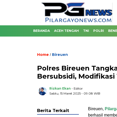
BERANDA
ACEH TENGAH
TNI
POLRI
BENE
Home
Bireuen
/
Polres Bireuen Tang
Bersubsidi, Modifikas
Rizkan Ekan
- Editor
Sabtu, 15 Maret 2025 - 09:08 WIB
Bireuen,
Pilar
Berita Terkait
berhasil membek