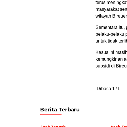
terus meningka
masyarakat ser
wilayah Bireue
Sementara itu,
pelaku-pelaku
untuk tidak terli
Kasus ini masi
kemungkinan ad
subsidi di Bireu
Dibaca
171
Berita Terbaru
Aceh Tengah
Aceh Te