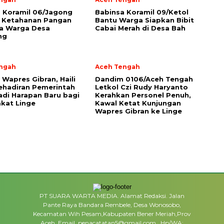
a Koramil 06/Jagong
‎Babinsa Koramil 09/Ketol
 Ketahanan Pangan
Bantu Warga Siapkan Bibit
a Warga Desa
Cabai Merah di Desa Bah
ng
ngah
Aceh Tengah
 Wapres Gibran, Haili
Dandim 0106/Aceh Tengah
ehadiran Pemerintah
Letkol Czi Rudy Haryanto
adi Harapan Baru bagi
Kerahkan Personel Penuh,
kat Linge
Kawal Ketat Kunjungan
Wapres Gibran ke Linge
PT SUARA WARTA MEDIA. Alamat Redaksi. Jalan
Pante Raya Bandara Rembele, Desa Wonosobo,
Kecamatan Wih Pesam,Kabupaten Bener Meriah,Prov
Aceh. Email. penacatatan5@gmail.com . Hp/WA: