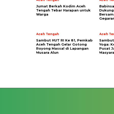
Jumat Berkah Kodim Aceh
‎Babins
Tengah Tebar Harapan untuk
Dukung
Warga
Bersam
Gegara
Aceh Tengah
Aceh Te
Sambut HUT RI Ke 81, Pemkab
‎Sambut
Aceh Tengah Gelar Gotong
Yoga: K
Royong Massal di Lapangan
Pusat J
Musara Alun
Masyara