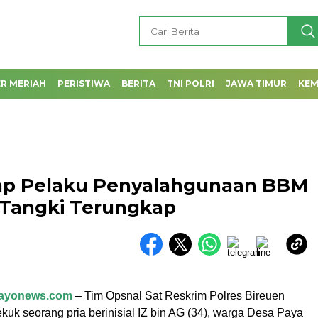
R MERIAH
PERISTIWA
BERITA
TNI POLRI
JAWA TIMUR
KE
kap Pelaku Penyalahgunaan BBM
i Tangki Terungkap
gayonews.com
– Tim Opsnal Sat Reskrim Polres Bireuen
uk seorang pria berinisial IZ bin AG (34), warga Desa Paya