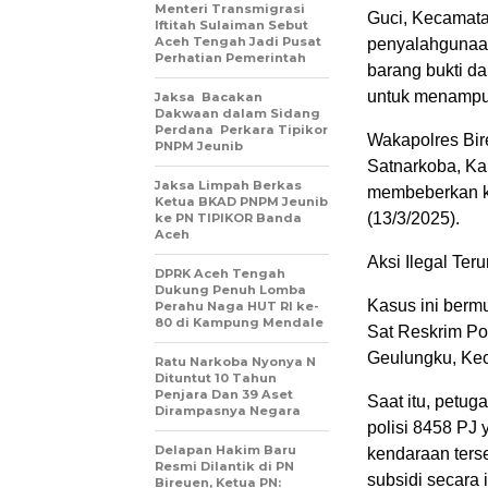
Menteri Transmigrasi
Guci, Kecamata
Iftitah Sulaiman Sebut
Aceh Tengah Jadi Pusat
penyalahgunaan
Perhatian Pemerintah
barang bukti da
untuk menampung
Jaksa Bacakan
Dakwaan dalam Sidang
Perdana Perkara Tipikor
Wakapolres Bir
PNPM Jeunib
Satnarkoba, Ka
Jaksa Limpah Berkas
membeberkan ka
Ketua BKAD PNPM Jeunib
(13/3/2025).
ke PN TIPIKOR Banda
Aceh
Aksi Ilegal Ter
DPRK Aceh Tengah
Dukung Penuh Lomba
Kasus ini berm
Perahu Naga HUT RI ke-
80 di Kampung Mendale
Sat Reskrim Po
Geulungku, Ke
Ratu Narkoba Nyonya N
Dituntut 10 Tahun
Penjara Dan 39 Aset
Saat itu, petu
Dirampasnya Negara
polisi 8458 PJ 
Delapan Hakim Baru
kendaraan ters
Resmi Dilantik di PN
subsidi secara i
Bireuen, Ketua PN: