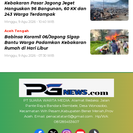
‎Kebakaran Pasar Jagong Jeget
Hanguskan 96 Bangunan, 60 KK dan
243 Warga Terdampak
Minggu, 9 Agu 2026 - 10:40 WIB
Aceh Tengah
Babinsa Koramil 06/Jagong Sigap
Bantu Warga Padamkan Kebakaran
Rumah di Hari Libur
Minggu, 9 Agu 2026 - 07:30 WIB
PT SUARA WARTA MEDIA. Alamat Redaksi. Jalan
Pante Raya Bandara Rembele, Desa Wonosobo,
Kecamatan Wih Pesam,Kabupaten Bener Meriah,Prov
Aceh. Email. penacatatan5@gmail.com . Hp/WA:
081285453607