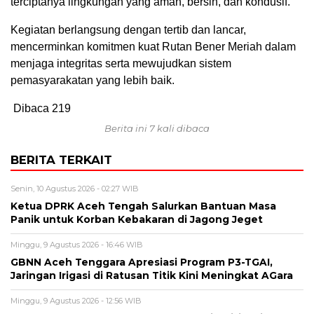
terciptanya lingkungan yang aman, bersih, dan kondusif.
Kegiatan berlangsung dengan tertib dan lancar,
mencerminkan komitmen kuat Rutan Bener Meriah dalam
menjaga integritas serta mewujudkan sistem
pemasyarakatan yang lebih baik.
Dibaca
219
Berita ini 7 kali dibaca
BERITA TERKAIT
Senin, 10 Agustus 2026 - 02:27 WIB
‎Ketua DPRK Aceh Tengah Salurkan Bantuan Masa
Panik untuk Korban Kebakaran di Jagong Jeget
Minggu, 9 Agustus 2026 - 16:46 WIB
GBNN Aceh Tenggara Apresiasi Program P3-TGAI,
Jaringan Irigasi di Ratusan Titik Kini Meningkat AGara
Minggu, 9 Agustus 2026 - 12:56 WIB