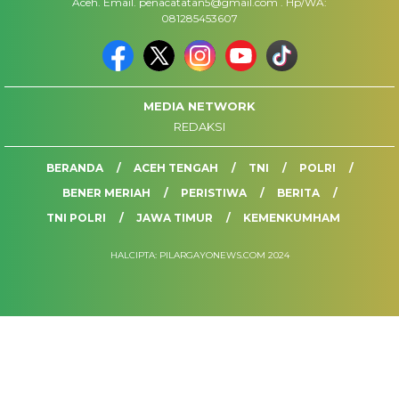
Aceh. Email. penacatatan5@gmail.com . Hp/WA:
081285453607
MEDIA NETWORK
REDAKSI
BERANDA
ACEH TENGAH
TNI
POLRI
BENER MERIAH
PERISTIWA
BERITA
TNI POLRI
JAWA TIMUR
KEMENKUMHAM
HALCIPTA: PILARGAYONEWS.COM 2024